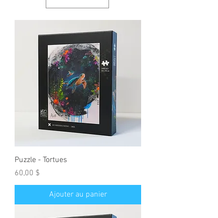
Puzzle - Tortues
Prix
60,00 $
Ajouter au panier