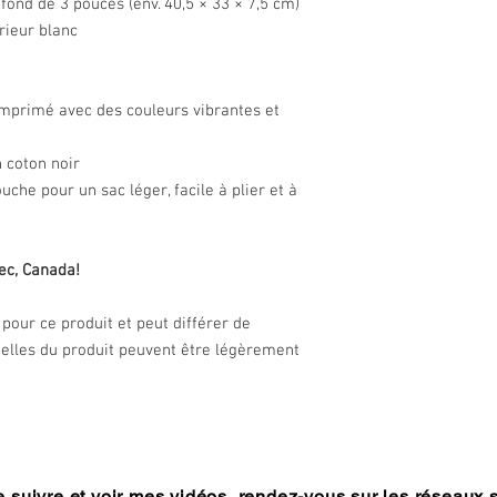
fond de 3 pouces (env. 40,5 × 33 × 7,5 cm)
les douanes.
rieur blanc
 imprimé avec des couleurs vibrantes et
 coton noir
uche pour un sac léger, facile à plier et à
ec, Canada!
pour ce produit et peut différer de
réelles du produit peuvent être légèrement
 suivre et voir mes vidéos, rendez-vous sur les réseaux 