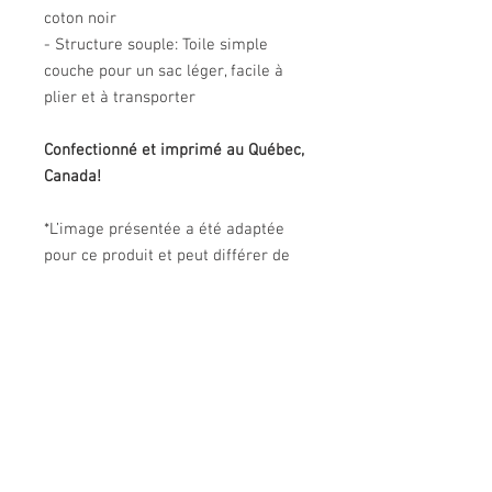
coton noir
- Structure souple: Toile simple
couche pour un sac léger, facile à
plier et à transporter
Confectionné et imprimé au Québec,
Canada!
*L’image présentée a été adaptée
pour ce produit et peut différer de
l’oeuvre originale. Les couleurs
réelles du produit peuvent être
légèrement différentes de celles de
l'image.
ENTRETIEN DU PRODUIT
Entretien facile : Lavable en machine et
LIVRAISON