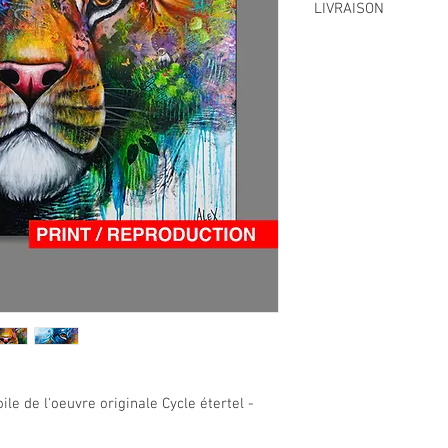
LIVRAISON
LIVRAISON CANADA
Les frais de livraison 
un courriel avec votre 
2025.
LIVRAISON INTERNATI
Vous recevrez un courr
partir du 27 octobre 20
ile de l'oeuvre originale Cycle étertel -