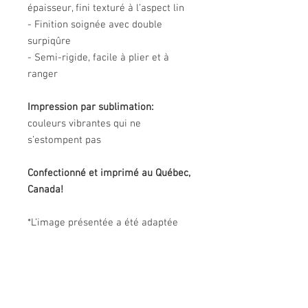
épaisseur, fini texturé à l’aspect lin
- Finition soignée avec double
surpiqûre
- Semi-rigide, facile à plier et à
ranger
Impression par sublimation:
couleurs vibrantes qui ne
s’estompent pas
Confectionné et imprimé au Québec,
Canada!
*L’image présentée a été adaptée
pour ce produit et peut différer de
l’oeuvre originale. Les couleurs
réelles du produit peuvent être
légèrement différentes de celles de
l'image.