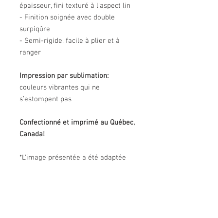
épaisseur, fini texturé à l’aspect lin
- Finition soignée avec double
surpiqûre
- Semi-rigide, facile à plier et à
ranger
Impression par sublimation:
couleurs vibrantes qui ne
s’estompent pas
Confectionné et imprimé au Québec,
Canada!
*L’image présentée a été adaptée
pour ce produit et peut différer de
l’oeuvre originale. Les couleurs
réelles du produit peuvent être
légèrement différentes de celles de
l'image.