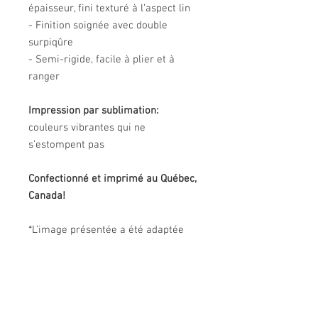
épaisseur, fini texturé à l’aspect lin
- Finition soignée avec double
surpiqûre
- Semi-rigide, facile à plier et à
ranger
Impression par sublimation:
couleurs vibrantes qui ne
s’estompent pas
Confectionné et imprimé au Québec,
Canada!
*L’image présentée a été adaptée
pour ce produit et peut différer de
l’oeuvre originale. Les couleurs
réelles du produit peuvent être
légèrement différentes de celles de
l'image.