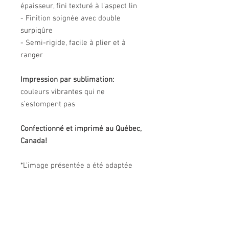
épaisseur, fini texturé à l’aspect lin
- Finition soignée avec double
surpiqûre
- Semi-rigide, facile à plier et à
ranger
Impression par sublimation:
couleurs vibrantes qui ne
s’estompent pas
Confectionné et imprimé au Québec,
Canada!
*L’image présentée a été adaptée
pour ce produit et peut différer de
l’oeuvre originale. Les couleurs
réelles du produit peuvent être
légèrement différentes de celles de
l'image.