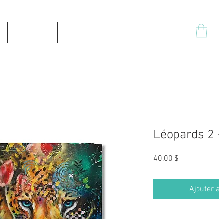
Produits
Impressions sur toile
Plus
Léopards 2 
Prix
40,00 $
Ajouter a