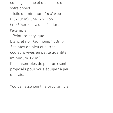
squeegie, laine et des objets de
votre choix)
- Toile de minimum 16 x16po
(30x40cm), une 16x24po
(40x60cm) sera utilisée dans
l'exemple.
- Peinture acrylique
Blanc et noir (au moins 100ml)
2 teintes de bleu et autres
couleurs vives en petite quantité
(minimum 12 ml)
Des ensembles de peinture sont
proposés pour vous équiper à peu
de frais.
You can also join this program via
the mobile app.
Go to the app